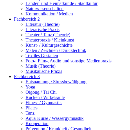
Länder- und Heimatkunde / Stadtkultur
Naturwissenschaften
Kommunikation / Medien
Fachbereich 2
Literatur (Theorie)
Literarische Praxis
Theater / Tanz (Theorie)
Theaterpraxis / Kleinkunst
Kunst- / Kulturgeschichte
Malen / Zeichnen / Drucktechnik
Textiles Gestalten
Foto-, Film-, Audio und sonstige Medienpraxis
Musik (Theorie)
Musikalische Praxis
Fachbereich 3
Entspannung / Stressbewältigung
Yoga
Qigong / Tai Chi
Rücken / Wirbelsäule
Fitness / Gymnastik
Pilates
Tanz
Aqua-Kurse / Wassergymnastik
Kooperation
Prävention / Krankheit / Gesundheit