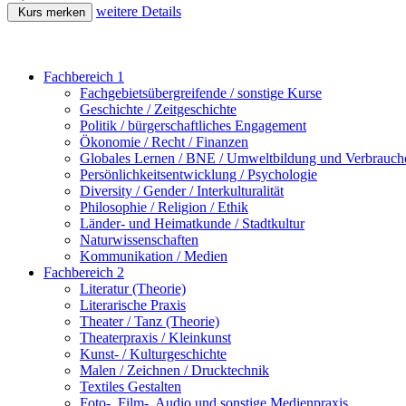
weitere Details
Kurs merken
Fachbereich 1
Fachgebietsübergreifende / sonstige Kurse
Geschichte / Zeitgeschichte
Politik / bürgerschaftliches Engagement
Ökonomie / Recht / Finanzen
Globales Lernen / BNE / Umweltbildung und Verbrauch
Persönlichkeitsentwicklung / Psychologie
Diversity / Gender / Interkulturalität
Philosophie / Religion / Ethik
Länder- und Heimatkunde / Stadtkultur
Naturwissenschaften
Kommunikation / Medien
Fachbereich 2
Literatur (Theorie)
Literarische Praxis
Theater / Tanz (Theorie)
Theaterpraxis / Kleinkunst
Kunst- / Kulturgeschichte
Malen / Zeichnen / Drucktechnik
Textiles Gestalten
Foto-, Film-, Audio und sonstige Medienpraxis