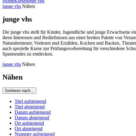
Home
Kurse
junge vhs
junge vhs
Nähen
junge vhs
Die junge vhs stellt für Kinder, Jugendliche und junge Erwachsene e
ihren Interessen und Bedürfnissen aus einer breiten Palette von Ve
Naturabenteuer, Vorlesen und Erzählen, Kochen und Backen, Theaters
auch spezielle Kurse zur Prüfungsvorbereitung für verschiedene Schu
Spannendes zu entdecken.
junge vhs
Nähen
Nähen
Sortieren nach...
Titel aufsteigend
Titel absteigend
Datum aufsteigend
Datum absteigend
Ort aufsteigend
Ort absteigend
Nummer aufsteigend