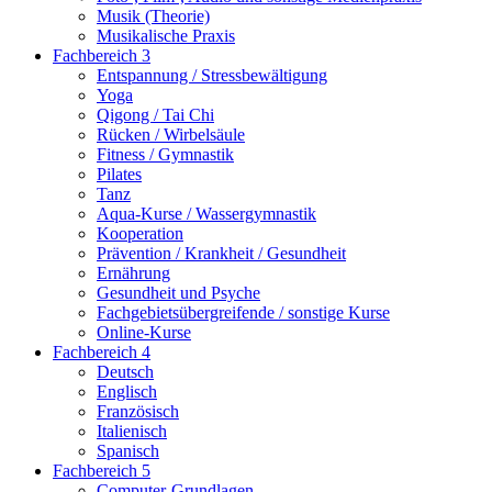
Musik (Theorie)
Musikalische Praxis
Fachbereich 3
Entspannung / Stressbewältigung
Yoga
Qigong / Tai Chi
Rücken / Wirbelsäule
Fitness / Gymnastik
Pilates
Tanz
Aqua-Kurse / Wassergymnastik
Kooperation
Prävention / Krankheit / Gesundheit
Ernährung
Gesundheit und Psyche
Fachgebietsübergreifende / sonstige Kurse
Online-Kurse
Fachbereich 4
Deutsch
Englisch
Französisch
Italienisch
Spanisch
Fachbereich 5
Computer-Grundlagen