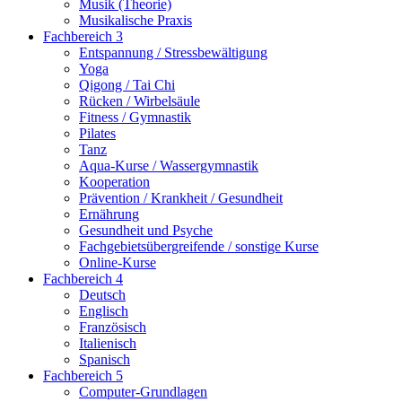
Musik (Theorie)
Musikalische Praxis
Fachbereich 3
Entspannung / Stressbewältigung
Yoga
Qigong / Tai Chi
Rücken / Wirbelsäule
Fitness / Gymnastik
Pilates
Tanz
Aqua-Kurse / Wassergymnastik
Kooperation
Prävention / Krankheit / Gesundheit
Ernährung
Gesundheit und Psyche
Fachgebietsübergreifende / sonstige Kurse
Online-Kurse
Fachbereich 4
Deutsch
Englisch
Französisch
Italienisch
Spanisch
Fachbereich 5
Computer-Grundlagen