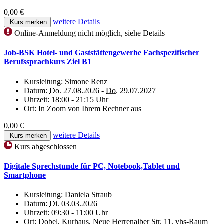
0,00 €
weitere Details
Kurs merken
Online-Anmeldung nicht möglich, siehe Details
Job-BSK Hotel- und Gaststättengewerbe Fachspezifischer
Berufssprachkurs Ziel B1
Kursleitung:
Simone Renz
Datum:
Do.
27.08.2026 -
Do.
29.07.2027
Uhrzeit:
18:00 - 21:15 Uhr
Ort:
In Zoom von Ihrem Rechner aus
0,00 €
weitere Details
Kurs merken
Kurs abgeschlossen
Digitale Sprechstunde für PC, Notebook,Tablet und
Smartphone
Kursleitung:
Daniela Straub
Datum:
Di.
03.03.2026
Uhrzeit:
09:30 - 11:00 Uhr
Ort:
Dobel, Kurhaus, Neue Herrenalber Str. 11, vhs-Raum