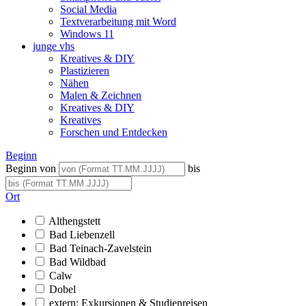
Social Media
Textverarbeitung mit Word
Windows 11
junge vhs
Kreatives & DIY
Plastizieren
Nähen
Malen & Zeichnen
Kreatives & DIY
Kreatives
Forschen und Entdecken
Beginn
Beginn von
bis
Ort
Althengstett
Bad Liebenzell
Bad Teinach-Zavelstein
Bad Wildbad
Calw
Dobel
extern: Exkursionen & Studienreisen