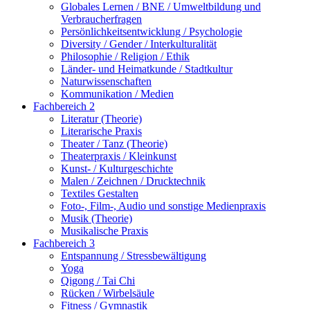
Globales Lernen / BNE / Umweltbildung und
Verbraucherfragen
Persönlichkeitsentwicklung / Psychologie
Diversity / Gender / Interkulturalität
Philosophie / Religion / Ethik
Länder- und Heimatkunde / Stadtkultur
Naturwissenschaften
Kommunikation / Medien
Fachbereich 2
Literatur (Theorie)
Literarische Praxis
Theater / Tanz (Theorie)
Theaterpraxis / Kleinkunst
Kunst- / Kulturgeschichte
Malen / Zeichnen / Drucktechnik
Textiles Gestalten
Foto-, Film-, Audio und sonstige Medienpraxis
Musik (Theorie)
Musikalische Praxis
Fachbereich 3
Entspannung / Stressbewältigung
Yoga
Qigong / Tai Chi
Rücken / Wirbelsäule
Fitness / Gymnastik