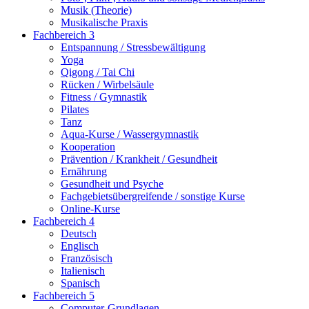
Musik (Theorie)
Musikalische Praxis
Fachbereich 3
Entspannung / Stressbewältigung
Yoga
Qigong / Tai Chi
Rücken / Wirbelsäule
Fitness / Gymnastik
Pilates
Tanz
Aqua-Kurse / Wassergymnastik
Kooperation
Prävention / Krankheit / Gesundheit
Ernährung
Gesundheit und Psyche
Fachgebietsübergreifende / sonstige Kurse
Online-Kurse
Fachbereich 4
Deutsch
Englisch
Französisch
Italienisch
Spanisch
Fachbereich 5
Computer-Grundlagen