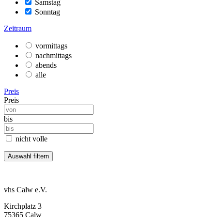
Samstag
Sonntag
Zeitraum
vormittags
nachmittags
abends
alle
Preis
Preis
bis
nicht volle
vhs Calw e.V.
Kirchplatz 3
75365 Calw