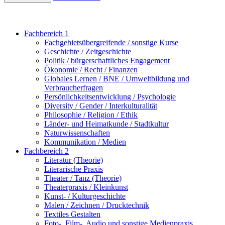
Fachbereich 1
Fachgebietsübergreifende / sonstige Kurse
Geschichte / Zeitgeschichte
Politik / bürgerschaftliches Engagement
Ökonomie / Recht / Finanzen
Globales Lernen / BNE / Umweltbildung und
Verbraucherfragen
Persönlichkeitsentwicklung / Psychologie
Diversity / Gender / Interkulturalität
Philosophie / Religion / Ethik
Länder- und Heimatkunde / Stadtkultur
Naturwissenschaften
Kommunikation / Medien
Fachbereich 2
Literatur (Theorie)
Literarische Praxis
Theater / Tanz (Theorie)
Theaterpraxis / Kleinkunst
Kunst- / Kulturgeschichte
Malen / Zeichnen / Drucktechnik
Textiles Gestalten
Foto-, Film-, Audio und sonstige Medienpraxis