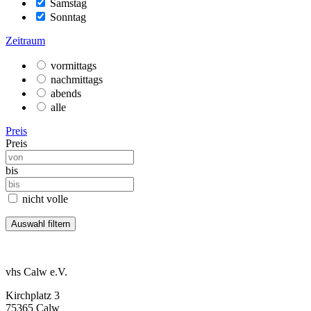
Samstag
Sonntag
Zeitraum
vormittags
nachmittags
abends
alle
Preis
Preis
bis
nicht volle
vhs Calw e.V.
Kirchplatz 3
75365 Calw