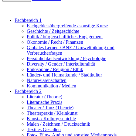
Fachbereich 1
Fachgebietsübergreifende / sonstige Kurse
Geschichte / Zeitgeschichte
Politik / bürgerschaftliches Engagement
Ökonomie / Recht / Finanzen
Globales Lernen / BNE / Umweltbildung und
Verbraucherfragen
Persönlichkeitsentwicklung / Psychologie
Diversity / Gender / Interkulturalität
Philosophie / Religion / Ethik
Länder- und Heimatkunde / Stadtkultur
Naturwissenschaften
Kommunikation / Medien
Fachbereich 2
Literatur (Theorie)
Literarische Praxis
Theater / Tanz (Theorie)
Theaterpraxis / Kleinkunst
Kunst- / Kulturgeschichte
Malen / Zeichnen / Drucktechnik
Textiles Gestalten
Foto-, Film-, Audio und sonstige Medienpraxis