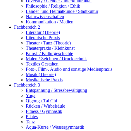
Diversity / Gender / Interkulturalität
Philosophie / Religion / Ethik
Länder- und Heimatkunde / Stadtkultur
Naturwissenschaften
Kommunikation / Medien
Fachbereich 2
Literatur (Theorie)
Literarische Praxis
Theater / Tanz (Theorie)
Theaterpraxis / Kleinkunst
Kunst- / Kulturgeschichte
Malen / Zeichnen / Drucktechnik
Textiles Gestalten
Foto-, Film-, Audio und sonstige Medienpraxis
Musik (Theorie)
Musikalische Praxis
Fachbereich 3
Entspannung / Stressbewältigung
Yoga
Qigong / Tai Chi
Rücken / Wirbelsäule
Fitness / Gymnastik
Pilates
Tanz
Aqua-Kurse / Wassergymnastik