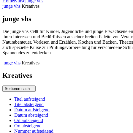
Home
Kurse
junge vhs
junge vhs
Kreatives
junge vhs
Die junge vhs stellt für Kinder, Jugendliche und junge Erwachsene e
ihren Interessen und Bedürfnissen aus einer breiten Palette von Ve
Naturabenteuer, Vorlesen und Erzählen, Kochen und Backen, Theaters
auch spezielle Kurse zur Prüfungsvorbereitung für verschiedene Schu
Spannendes zu entdecken.
junge vhs
Kreatives
Kreatives
Sortieren nach...
Titel aufsteigend
Titel absteigend
Datum aufsteigend
Datum absteigend
Ort aufsteigend
Ort absteigend
Nummer aufsteigend