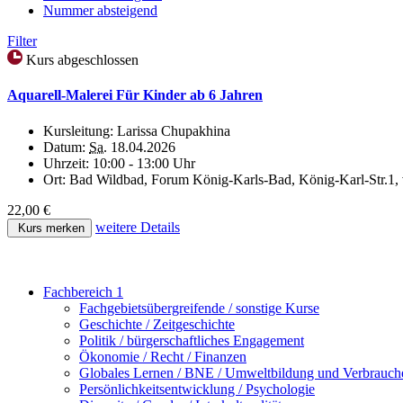
Nummer absteigend
Filter
Kurs abgeschlossen
Aquarell-Malerei Für Kinder ab 6 Jahren
Kursleitung:
Larissa Chupakhina
Datum:
Sa.
18.04.2026
Uhrzeit:
10:00 - 13:00 Uhr
Ort:
Bad Wildbad, Forum König-Karls-Bad, König-Karl-Str.1
22,00 €
weitere Details
Kurs merken
Fachbereich 1
Fachgebietsübergreifende / sonstige Kurse
Geschichte / Zeitgeschichte
Politik / bürgerschaftliches Engagement
Ökonomie / Recht / Finanzen
Globales Lernen / BNE / Umweltbildung und Verbrauch
Persönlichkeitsentwicklung / Psychologie