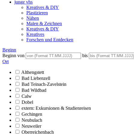
junge vhs
Kreatives & DIY
Plastizieren
Nähen
Malen & Zeichnen
Kreatives & DIY
Kreatives
Forschen und Entdecken
Beginn
Beginn von
bis
Ort
Althengstett
Bad Liebenzell
Bad Teinach-Zavelstein
Bad Wildbad
Calw
Dobel
extern: Exkursionen & Studienreisen
Gechingen
Neubulach
Neuweiler
Oberreichenbach