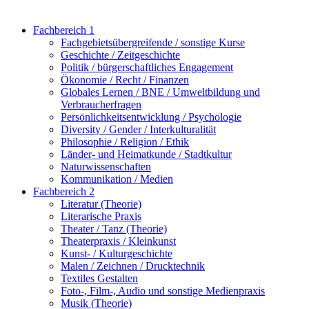
Fachbereich 1
Fachgebietsübergreifende / sonstige Kurse
Geschichte / Zeitgeschichte
Politik / bürgerschaftliches Engagement
Ökonomie / Recht / Finanzen
Globales Lernen / BNE / Umweltbildung und
Verbraucherfragen
Persönlichkeitsentwicklung / Psychologie
Diversity / Gender / Interkulturalität
Philosophie / Religion / Ethik
Länder- und Heimatkunde / Stadtkultur
Naturwissenschaften
Kommunikation / Medien
Fachbereich 2
Literatur (Theorie)
Literarische Praxis
Theater / Tanz (Theorie)
Theaterpraxis / Kleinkunst
Kunst- / Kulturgeschichte
Malen / Zeichnen / Drucktechnik
Textiles Gestalten
Foto-, Film-, Audio und sonstige Medienpraxis
Musik (Theorie)