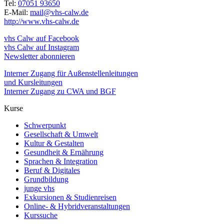
Tel:
07051 93650
E-Mail:
mail@vhs-calw.de
http://www.vhs-calw.de
vhs Calw auf Facebook
vhs Calw auf Instagram
Newsletter abonnieren
Interner Zugang für Außenstellenleitungen
und Kursleitungen
Interner Zugang zu CWA und BGF
Kurse
Schwerpunkt
Gesellschaft & Umwelt
Kultur & Gestalten
Gesundheit & Ernährung
Sprachen & Integration
Beruf & Digitales
Grundbildung
junge vhs
Exkursionen & Studienreisen
Online- & Hybridveranstaltungen
Kurssuche