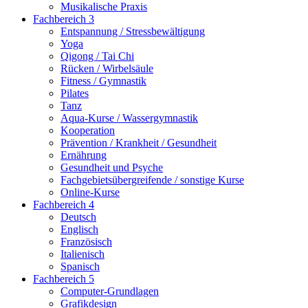
Musikalische Praxis
Fachbereich 3
Entspannung / Stressbewältigung
Yoga
Qigong / Tai Chi
Rücken / Wirbelsäule
Fitness / Gymnastik
Pilates
Tanz
Aqua-Kurse / Wassergymnastik
Kooperation
Prävention / Krankheit / Gesundheit
Ernährung
Gesundheit und Psyche
Fachgebietsübergreifende / sonstige Kurse
Online-Kurse
Fachbereich 4
Deutsch
Englisch
Französisch
Italienisch
Spanisch
Fachbereich 5
Computer-Grundlagen
Grafikdesign