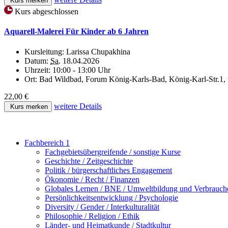
Kurs merken
Kurs abgeschlossen
Aquarell-Malerei Für Kinder ab 6 Jahren
Kursleitung:
Larissa Chupakhina
Datum:
Sa.
18.04.2026
Uhrzeit:
10:00 - 13:00 Uhr
Ort:
Bad Wildbad, Forum König-Karls-Bad, König-Karl-Str.1
22,00 €
weitere Details
Kurs merken
Fachbereich 1
Fachgebietsübergreifende / sonstige Kurse
Geschichte / Zeitgeschichte
Politik / bürgerschaftliches Engagement
Ökonomie / Recht / Finanzen
Globales Lernen / BNE / Umweltbildung und Verbrauch
Persönlichkeitsentwicklung / Psychologie
Diversity / Gender / Interkulturalität
Philosophie / Religion / Ethik
Länder- und Heimatkunde / Stadtkultur