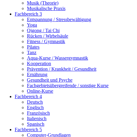
Musik (Theorie)
Musikalische Praxis
Fachbereich 3
Entspannung / Stressbewältigung
Yoga
Qigong / Tai Chi
Rücken / Wirbelsäule
Fitness / Gymnastik
Pilates
Tanz
Aqua-Kurse / Wassergymnastik
Kooperation
Prävention / Krankheit / Gesundheit
Ernährung
Gesundheit und Psyche
Fachgebietsübergreifende / sonstige Kurse
Online-Kurse
Fachbereich 4
Deutsch
Englisch
Französisch
Italienisch
Spanisch
Fachbereich 5
Computer-Grundlagen