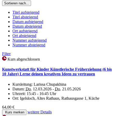
Sortieren nach...
Titel aufsteigend
Titel absteigend
Datum aufsteigend
Datum absteigend
Ort aufsteigend
Ort absteigend
Nummer aufsteigend
Nummer absteigend
Filter
Kurs abgeschlossen
Kunstwerkstatt für Kinder Künstlerische Früherziehung (6 bis
10 Jahre) Lerne deinen kreativen Ideen zu vertrauen
Kursleitung:
Larissa Chupakhina
Datum:
Do.
12.03.2026 -
Do.
21.05.2026
Uhrzeit:
15:45 - 16:45 Uhr
Ort:
Igelsloch, Altes Rathaus, Rathausgasse 1, Küche
64,00 €
weitere Details
Kurs merken