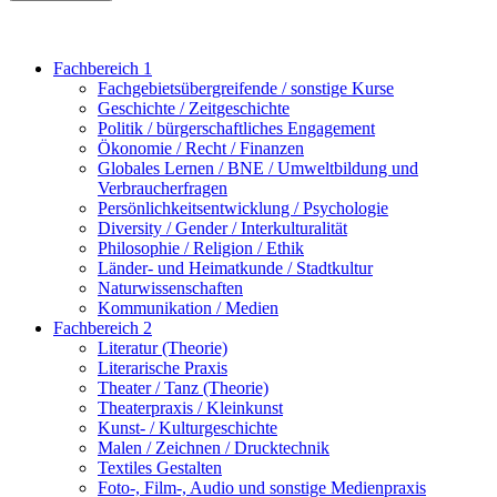
Fachbereich 1
Fachgebietsübergreifende / sonstige Kurse
Geschichte / Zeitgeschichte
Politik / bürgerschaftliches Engagement
Ökonomie / Recht / Finanzen
Globales Lernen / BNE / Umweltbildung und
Verbraucherfragen
Persönlichkeitsentwicklung / Psychologie
Diversity / Gender / Interkulturalität
Philosophie / Religion / Ethik
Länder- und Heimatkunde / Stadtkultur
Naturwissenschaften
Kommunikation / Medien
Fachbereich 2
Literatur (Theorie)
Literarische Praxis
Theater / Tanz (Theorie)
Theaterpraxis / Kleinkunst
Kunst- / Kulturgeschichte
Malen / Zeichnen / Drucktechnik
Textiles Gestalten
Foto-, Film-, Audio und sonstige Medienpraxis