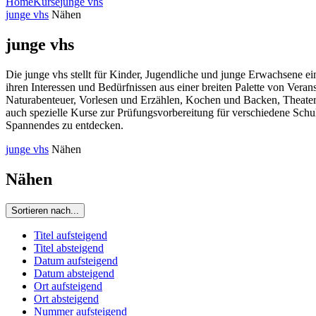
Home
Kurse
junge vhs
junge vhs
Nähen
junge vhs
Die junge vhs stellt für Kinder, Jugendliche und junge Erwachsene e
ihren Interessen und Bedürfnissen aus einer breiten Palette von Ve
Naturabenteuer, Vorlesen und Erzählen, Kochen und Backen, Theaters
auch spezielle Kurse zur Prüfungsvorbereitung für verschiedene Schu
Spannendes zu entdecken.
junge vhs
Nähen
Nähen
Sortieren nach...
Titel aufsteigend
Titel absteigend
Datum aufsteigend
Datum absteigend
Ort aufsteigend
Ort absteigend
Nummer aufsteigend