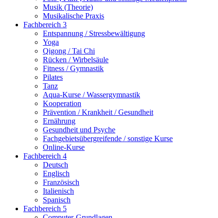
Musik (Theorie)
Musikalische Praxis
Fachbereich 3
Entspannung / Stressbewältigung
Yoga
Qigong / Tai Chi
Rücken / Wirbelsäule
Fitness / Gymnastik
Pilates
Tanz
Aqua-Kurse / Wassergymnastik
Kooperation
Prävention / Krankheit / Gesundheit
Ernährung
Gesundheit und Psyche
Fachgebietsübergreifende / sonstige Kurse
Online-Kurse
Fachbereich 4
Deutsch
Englisch
Französisch
Italienisch
Spanisch
Fachbereich 5
Computer-Grundlagen