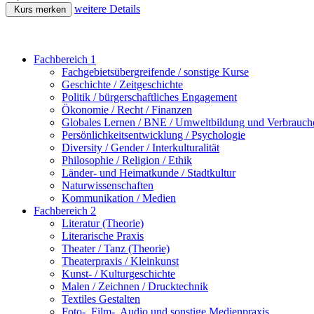
weitere Details
Kurs merken
Fachbereich 1
Fachgebietsübergreifende / sonstige Kurse
Geschichte / Zeitgeschichte
Politik / bürgerschaftliches Engagement
Ökonomie / Recht / Finanzen
Globales Lernen / BNE / Umweltbildung und Verbrauch
Persönlichkeitsentwicklung / Psychologie
Diversity / Gender / Interkulturalität
Philosophie / Religion / Ethik
Länder- und Heimatkunde / Stadtkultur
Naturwissenschaften
Kommunikation / Medien
Fachbereich 2
Literatur (Theorie)
Literarische Praxis
Theater / Tanz (Theorie)
Theaterpraxis / Kleinkunst
Kunst- / Kulturgeschichte
Malen / Zeichnen / Drucktechnik
Textiles Gestalten
Foto-, Film-, Audio und sonstige Medienpraxis