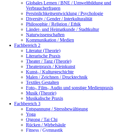
Globales Lernen / BNE / Umweltbildung und
Verbraucherfragen
Persönlichkeitsentwicklung / Psychologie
Diversity / Gender / Interkulturalität
Philosophie / Religion / Ethik
Länder- und Heimatkunde / Stadtkultur
Naturwissenschaften
Kommunikation / Medien
Fachbereich 2
Literatur (Theorie)
Literarische Praxis
Theater / Tanz (Theorie)
Theaterpraxis / Kleinkunst
Kunst- / Kulturgeschichte
Malen / Zeichnen / Drucktechnik
Textiles Gestalten
Foto-, Film-, Audio und sonstige Medienpraxis
Musik (Theorie)
Musikalische Praxis
Fachbereich 3
Entspannung / Stressbewältigung
Yoga
Qigong / Tai Chi
Rücken / Wirbelsäule
Fitness / Gymnastik