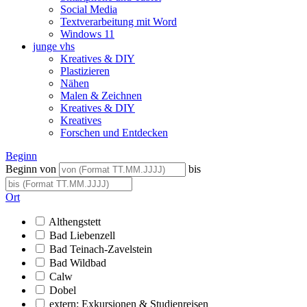
Social Media
Textverarbeitung mit Word
Windows 11
junge vhs
Kreatives & DIY
Plastizieren
Nähen
Malen & Zeichnen
Kreatives & DIY
Kreatives
Forschen und Entdecken
Beginn
Beginn von
bis
Ort
Althengstett
Bad Liebenzell
Bad Teinach-Zavelstein
Bad Wildbad
Calw
Dobel
extern: Exkursionen & Studienreisen