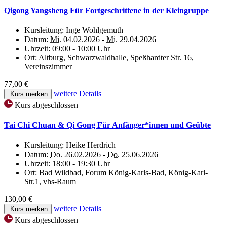
Qigong Yangsheng Für Fortgeschrittene in der Kleingruppe
Kursleitung:
Inge Wohlgemuth
Datum:
Mi.
04.02.2026 -
Mi.
29.04.2026
Uhrzeit:
09:00 - 10:00 Uhr
Ort:
Altburg, Schwarzwaldhalle, Speßhardter Str. 16,
Vereinszimmer
77,00 €
weitere Details
Kurs merken
Kurs abgeschlossen
Tai Chi Chuan & Qi Gong Für Anfänger*innen und Geübte
Kursleitung:
Heike Herdrich
Datum:
Do.
26.02.2026 -
Do.
25.06.2026
Uhrzeit:
18:00 - 19:30 Uhr
Ort:
Bad Wildbad, Forum König-Karls-Bad, König-Karl-
Str.1, vhs-Raum
130,00 €
weitere Details
Kurs merken
Kurs abgeschlossen