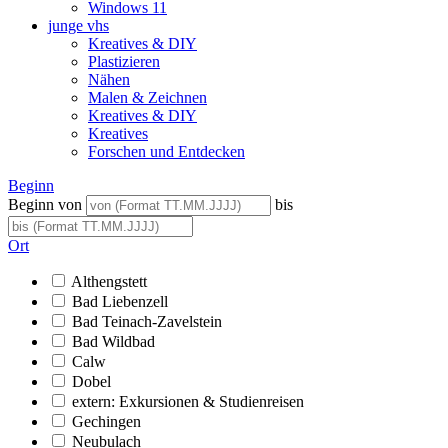
Windows 11
junge vhs
Kreatives & DIY
Plastizieren
Nähen
Malen & Zeichnen
Kreatives & DIY
Kreatives
Forschen und Entdecken
Beginn
Beginn von
bis
Ort
Althengstett
Bad Liebenzell
Bad Teinach-Zavelstein
Bad Wildbad
Calw
Dobel
extern: Exkursionen & Studienreisen
Gechingen
Neubulach