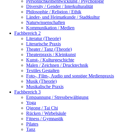
Persönlichkeitsentwicklung / Psychologie
Diversity / Gender / Interkulturalität
Philosophie / Religion / Ethik
Länder- und Heimatkunde / Stadtkultur
Naturwissenschaften
Kommunikation / Medien
Fachbereich 2
Literatur (Theorie)
Literarische Praxis
Theater / Tanz (Theorie)
Theaterpraxis / Kleinkunst
Kunst- / Kulturgeschichte
Malen / Zeichnen / Drucktechnik
Textiles Gestalten
Foto-, Film-, Audio und sonstige Medienpraxis
Musik (Theorie)
Musikalische Praxis
Fachbereich 3
Entspannung / Stressbewältigung
Yoga
Qigong / Tai Chi
Rücken / Wirbelsäule
Fitness / Gymnastik
Pilates
Tanz