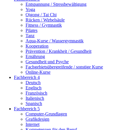
Entspannung / Stressbewältigung
Yoga
Qigong / Tai Chi
Rücken / Wirbelsäule
Fitness / Gymnastik
Pilates
Tanz
Aqua-Kurse / Wassergymnastik
Kooperation
Prävention / Krankheit / Gesundheit
Ernährung
Gesundheit und Psyche
Fachgebietsübergreifende / sonstige Kurse
Online-Kurse
Fachbereich 4
Deutsch
Englisch
Französisch
Italienisch
Spanisch
Fachbereich 5
Computer-Grundlagen
Grafikdesign
Internet
Kompetenzen für den Beruf