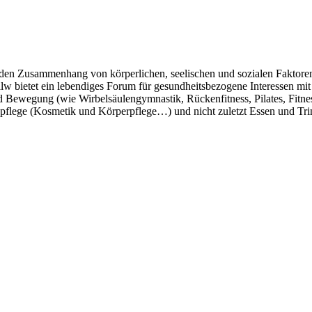
 den Zusammenhang von körperlichen, seelischen und sozialen Faktoren 
alw bietet ein lebendiges Forum für gesundheitsbezogene Interessen 
 Bewegung (wie Wirbelsäulengymnastik, Rückenfitness, Pilates, Fitn
lege (Kosmetik und Körperpflege…) und nicht zuletzt Essen und Trinke