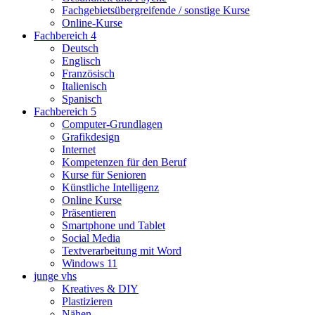
Fachgebietsübergreifende / sonstige Kurse
Online-Kurse
Fachbereich 4
Deutsch
Englisch
Französisch
Italienisch
Spanisch
Fachbereich 5
Computer-Grundlagen
Grafikdesign
Internet
Kompetenzen für den Beruf
Kurse für Senioren
Künstliche Intelligenz
Online Kurse
Präsentieren
Smartphone und Tablet
Social Media
Textverarbeitung mit Word
Windows 11
junge vhs
Kreatives & DIY
Plastizieren
Nähen