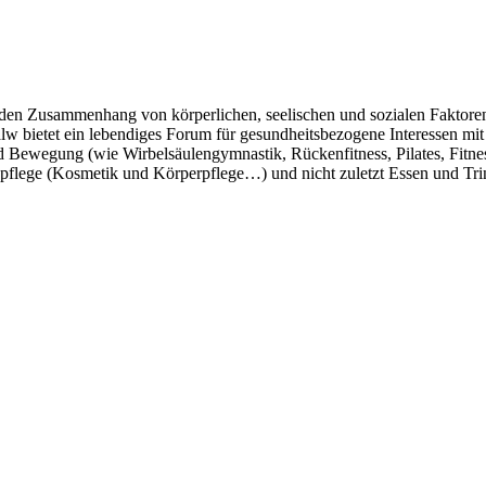
 den Zusammenhang von körperlichen, seelischen und sozialen Faktoren 
alw bietet ein lebendiges Forum für gesundheitsbezogene Interessen 
 Bewegung (wie Wirbelsäulengymnastik, Rückenfitness, Pilates, Fitn
lege (Kosmetik und Körperpflege…) und nicht zuletzt Essen und Trinke