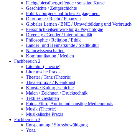
Fachgebietsübergreifende / sonstige Kurse
Geschichte / Zeitgeschichte
Politik / bürgerschaftliches Engagement
Ökonomie / Recht / Finanzen
Globales Lernen / BNE / Umweltbildung und Verbrauch
Persönlichkeitsentwicklung / Psychologie
Diversity / Gender / Interkulturalität
Philosophie / Religion / Ethik
Länder- und Heimatkunde / Stadtkultur
Naturwissenschaften
Kommunikation / Medien
Fachbereich 2
Literatur (Theorie)
Literarische Praxis
Theater / Tanz (Theorie)
Theaterpraxis / Kleinkunst
Kunst- / Kulturgeschichte
Malen / Zeichnen / Drucktechnik
Textiles Gestalten
Foto-, Film-, Audio und sonstige Medienpraxis
Musik (Theorie)
Musikalische Praxis
Fachbereich 3
Entspannung / Stressbewältigung
Yoga