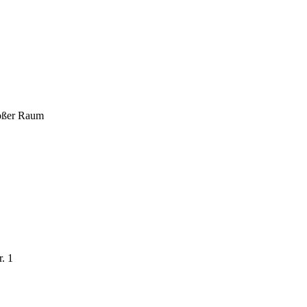
roßer Raum
. 1