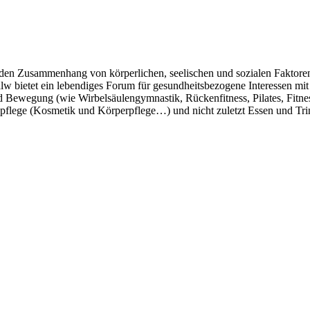
 den Zusammenhang von körperlichen, seelischen und sozialen Faktoren 
alw bietet ein lebendiges Forum für gesundheitsbezogene Interessen 
 Bewegung (wie Wirbelsäulengymnastik, Rückenfitness, Pilates, Fitn
lege (Kosmetik und Körperpflege…) und nicht zuletzt Essen und Trinke