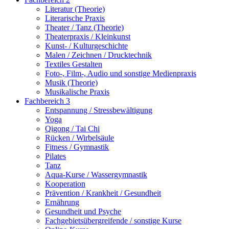
Literatur (Theorie)
Literarische Praxis
Theater / Tanz (Theorie)
Theaterpraxis / Kleinkunst
Kunst- / Kulturgeschichte
Malen / Zeichnen / Drucktechnik
Textiles Gestalten
Foto-, Film-, Audio und sonstige Medienpraxis
Musik (Theorie)
Musikalische Praxis
Fachbereich 3
Entspannung / Stressbewältigung
Yoga
Qigong / Tai Chi
Rücken / Wirbelsäule
Fitness / Gymnastik
Pilates
Tanz
Aqua-Kurse / Wassergymnastik
Kooperation
Prävention / Krankheit / Gesundheit
Ernährung
Gesundheit und Psyche
Fachgebietsübergreifende / sonstige Kurse