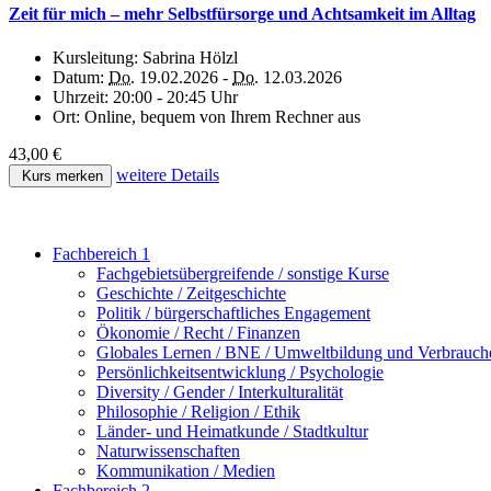
Zeit für mich – mehr Selbstfürsorge und Achtsamkeit im Alltag
Kursleitung:
Sabrina Hölzl
Datum:
Do.
19.02.2026 -
Do.
12.03.2026
Uhrzeit:
20:00 - 20:45 Uhr
Ort:
Online, bequem von Ihrem Rechner aus
43,00 €
weitere Details
Kurs merken
Fachbereich 1
Fachgebietsübergreifende / sonstige Kurse
Geschichte / Zeitgeschichte
Politik / bürgerschaftliches Engagement
Ökonomie / Recht / Finanzen
Globales Lernen / BNE / Umweltbildung und Verbrauch
Persönlichkeitsentwicklung / Psychologie
Diversity / Gender / Interkulturalität
Philosophie / Religion / Ethik
Länder- und Heimatkunde / Stadtkultur
Naturwissenschaften
Kommunikation / Medien
Fachbereich 2