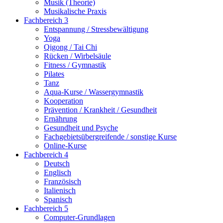
Musik (Theorie)
Musikalische Praxis
Fachbereich 3
Entspannung / Stressbewältigung
Yoga
Qigong / Tai Chi
Rücken / Wirbelsäule
Fitness / Gymnastik
Pilates
Tanz
Aqua-Kurse / Wassergymnastik
Kooperation
Prävention / Krankheit / Gesundheit
Ernährung
Gesundheit und Psyche
Fachgebietsübergreifende / sonstige Kurse
Online-Kurse
Fachbereich 4
Deutsch
Englisch
Französisch
Italienisch
Spanisch
Fachbereich 5
Computer-Grundlagen