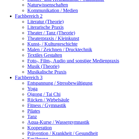
Naturwissenschaften
Kommunikation / Medien
Fachbereich 2
Literatur (Theorie)
Literarische Praxis
Theater / Tanz (Theorie)
Theaterpraxis / Kleinkunst
Kunst- / Kulturgeschichte
Malen / Zeichnen / Drucktechnik
Textiles Gestalten
Foto-, Film-, Audio und sonstige Medienpraxis
Musik (Theorie)
Musikalische Praxis
Fachbereich 3
Entspannung / Stressbewältigung
Yoga
Qigong / Tai Chi
Rücken / Wirbelsäule
Fitness / Gymnastik
Pilates
Tanz
Aqua-Kurse / Wassergymnastik
Kooperation
Prävention / Krankheit / Gesundheit
Ernährung