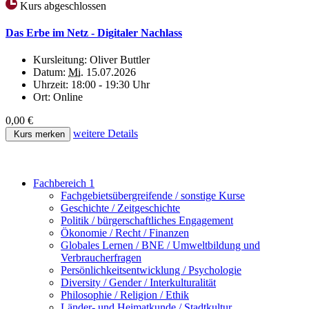
Kurs abgeschlossen
Das Erbe im Netz - Digitaler Nachlass
Kursleitung:
Oliver Buttler
Datum:
Mi.
15.07.2026
Uhrzeit:
18:00 - 19:30 Uhr
Ort:
Online
0,00 €
weitere Details
Kurs merken
Fachbereich 1
Fachgebietsübergreifende / sonstige Kurse
Geschichte / Zeitgeschichte
Politik / bürgerschaftliches Engagement
Ökonomie / Recht / Finanzen
Globales Lernen / BNE / Umweltbildung und
Verbraucherfragen
Persönlichkeitsentwicklung / Psychologie
Diversity / Gender / Interkulturalität
Philosophie / Religion / Ethik
Länder- und Heimatkunde / Stadtkultur