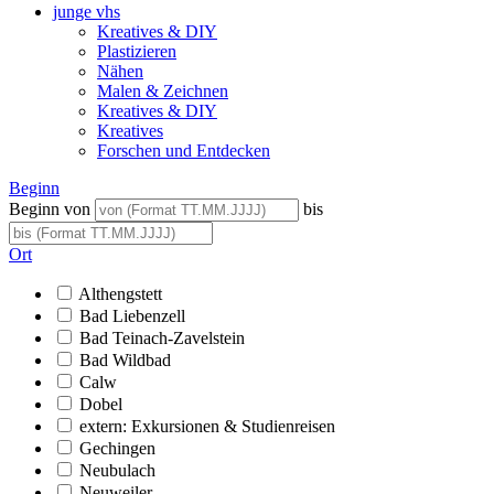
junge vhs
Kreatives & DIY
Plastizieren
Nähen
Malen & Zeichnen
Kreatives & DIY
Kreatives
Forschen und Entdecken
Beginn
Beginn von
bis
Ort
Althengstett
Bad Liebenzell
Bad Teinach-Zavelstein
Bad Wildbad
Calw
Dobel
extern: Exkursionen & Studienreisen
Gechingen
Neubulach
Neuweiler