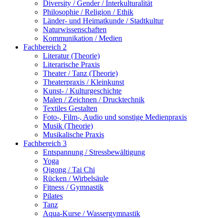
Diversity / Gender / Interkulturalität
Philosophie / Religion / Ethik
Länder- und Heimatkunde / Stadtkultur
Naturwissenschaften
Kommunikation / Medien
Fachbereich 2
Literatur (Theorie)
Literarische Praxis
Theater / Tanz (Theorie)
Theaterpraxis / Kleinkunst
Kunst- / Kulturgeschichte
Malen / Zeichnen / Drucktechnik
Textiles Gestalten
Foto-, Film-, Audio und sonstige Medienpraxis
Musik (Theorie)
Musikalische Praxis
Fachbereich 3
Entspannung / Stressbewältigung
Yoga
Qigong / Tai Chi
Rücken / Wirbelsäule
Fitness / Gymnastik
Pilates
Tanz
Aqua-Kurse / Wassergymnastik