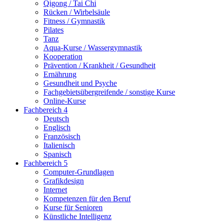
Qigong / Tai Chi
Rücken / Wirbelsäule
Fitness / Gymnastik
Pilates
Tanz
Aqua-Kurse / Wassergymnastik
Kooperation
Prävention / Krankheit / Gesundheit
Ernährung
Gesundheit und Psyche
Fachgebietsübergreifende / sonstige Kurse
Online-Kurse
Fachbereich 4
Deutsch
Englisch
Französisch
Italienisch
Spanisch
Fachbereich 5
Computer-Grundlagen
Grafikdesign
Internet
Kompetenzen für den Beruf
Kurse für Senioren
Künstliche Intelligenz