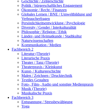
Geschichte / Zeitgeschichte
Politik / bürgerschaftliches Engagement
Ökonomie / Recht / Finanzen
Globales Lernen / BNE / Umweltbildung und
Verbraucherfragen
Persönlichkeitsentwicklung / Psychologie
Diversity / Gender / Interkulturalität
Philosophie / Religion / Ethik
Länder- und Heimatkunde / Stadtkultur
Naturwissenschaften
Kommunikation / Medien
Fachbereich 2
Literatur (Theorie)
Literarische Praxis
Theater / Tanz (Theorie)
Theaterpraxis / Kleinkunst
Kunst- / Kulturgeschichte
Malen / Zeichnen / Drucktechnik
Textiles Gestalten
Foto-, Film-, Audio und sonstige Medienpraxis
Musik (Theorie)
Musikalische Praxis
Fachbereich 3
Entspannung / Stressbewältigung
Yoga