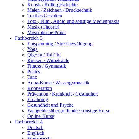
Kunst- / Kulturgeschichte
Malen / Zeichnen / Drucktechnik
Textiles Gestalten
Foto-, Film-, Audio und sonstige Medienpraxis
Musik (Theorie)
Musikalische Praxis
Fachbereich 3
Entspannung / Stressbewältigung
Yoga
Qigong / Tai Chi
Rücken / Wirbelsäule
Fitness / Gymnastik
Pilates
Tanz
Aqua-Kurse / Wassergymnastik
Kooperation
Prävention / Krankheit / Gesundheit
Ernährung
Gesundheit und Psyche
Fachgebietsübergreifende / sonstige Kurse
Online-Kurse
Fachbereich 4
Deutsch
Englisch
Französisch