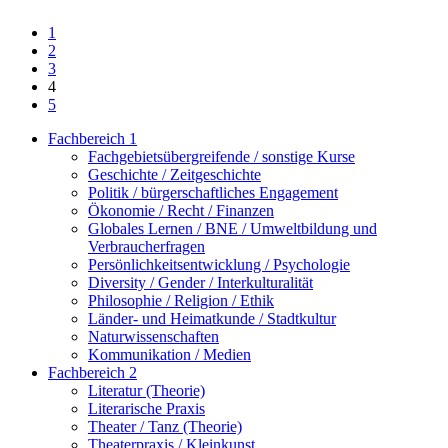
1
2
3
4
5
Fachbereich 1
Fachgebietsübergreifende / sonstige Kurse
Geschichte / Zeitgeschichte
Politik / bürgerschaftliches Engagement
Ökonomie / Recht / Finanzen
Globales Lernen / BNE / Umweltbildung und
Verbraucherfragen
Persönlichkeitsentwicklung / Psychologie
Diversity / Gender / Interkulturalität
Philosophie / Religion / Ethik
Länder- und Heimatkunde / Stadtkultur
Naturwissenschaften
Kommunikation / Medien
Fachbereich 2
Literatur (Theorie)
Literarische Praxis
Theater / Tanz (Theorie)
Theaterpraxis / Kleinkunst