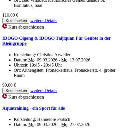
Ort:
Bad Wildbad, Katholisches Gemeindehaus St.
Bonifatius, Saal
110,00 €
weitere Details
Kurs merken
Kurs abgeschlossen
IDOGO-Qigong & IDOGO Taijiquan Für Geübte in der
Kleingruppe
Kursleitung:
Christina Arweiler
Datum:
Mo.
09.03.2026 -
Mo.
13.07.2026
Uhrzeit:
19:45 - 20:45 Uhr
Ort:
Althengstett, Fronäckerhaus, Fronäckerstr. 4, großer
Raum
90,00 €
weitere Details
Kurs merken
Kurs abgeschlossen
Aquatraining - ein Sport für alle
Kursleitung:
Hannelore Partsch
Datum:
Mo.
09.03.2026 -
Mo.
27.07.2026