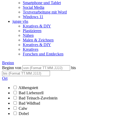
Smartphone und Tablet
Social Media
Textverarbeitung mit Word
Windows 11
junge vhs
Kreatives & DIY
Plastizieren
Nähen
Malen & Zeichnen
Kreatives & DIY
Kreatives
Forschen und Entdecken
Beginn
Beginn von
bis
Ort
Althengstett
Bad Liebenzell
Bad Teinach-Zavelstein
Bad Wildbad
Calw
Dobel