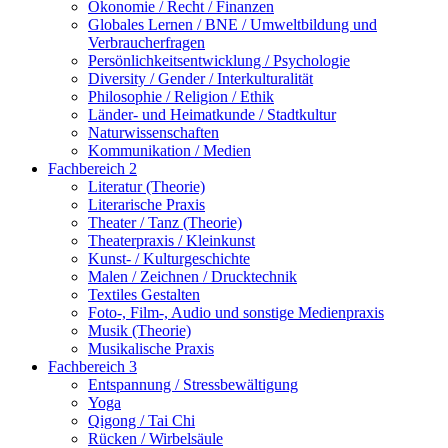
Ökonomie / Recht / Finanzen
Globales Lernen / BNE / Umweltbildung und
Verbraucherfragen
Persönlichkeitsentwicklung / Psychologie
Diversity / Gender / Interkulturalität
Philosophie / Religion / Ethik
Länder- und Heimatkunde / Stadtkultur
Naturwissenschaften
Kommunikation / Medien
Fachbereich 2
Literatur (Theorie)
Literarische Praxis
Theater / Tanz (Theorie)
Theaterpraxis / Kleinkunst
Kunst- / Kulturgeschichte
Malen / Zeichnen / Drucktechnik
Textiles Gestalten
Foto-, Film-, Audio und sonstige Medienpraxis
Musik (Theorie)
Musikalische Praxis
Fachbereich 3
Entspannung / Stressbewältigung
Yoga
Qigong / Tai Chi
Rücken / Wirbelsäule