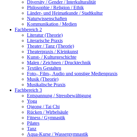
Diversity / Gender / Interkulturalität
Philosophie / Religion / Ethik
Länder- und Heimatkunde / Stadtkultur
Naturwissenschaften
Kommunikation / Medien
Fachbereich 2
Literatur (Theorie)
Literarische Praxis
Theater / Tanz (Theorie)
Theaterpraxis / Kleinkunst
Kunst- / Kulturgeschichte
Malen / Zeichnen / Drucktechnik
Textiles Gestalten
Foto-, Film-, Audio und sonstige Medienpraxis
Musik (Theorie)
Musikalische Praxis
Fachbereich 3
Entspannung / Stressbewältigung
Yoga
Qigong / Tai Chi
Rücken / Wirbelsäule
Fitness / Gymnastik
Pilates
Tanz
Aqua-Kurse / Wassergymnastik