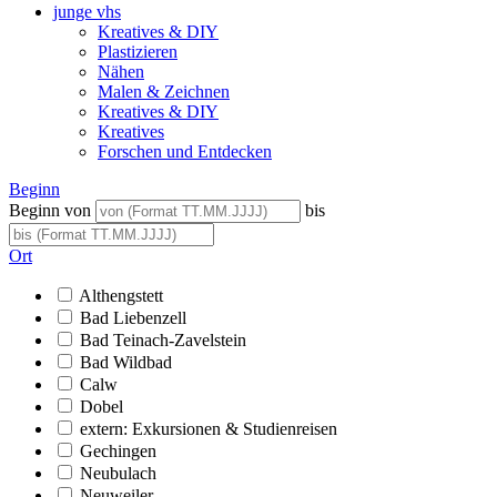
junge vhs
Kreatives & DIY
Plastizieren
Nähen
Malen & Zeichnen
Kreatives & DIY
Kreatives
Forschen und Entdecken
Beginn
Beginn von
bis
Ort
Althengstett
Bad Liebenzell
Bad Teinach-Zavelstein
Bad Wildbad
Calw
Dobel
extern: Exkursionen & Studienreisen
Gechingen
Neubulach
Neuweiler