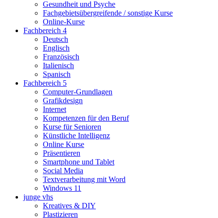
Gesundheit und Psyche
Fachgebietsübergreifende / sonstige Kurse
Online-Kurse
Fachbereich 4
Deutsch
Englisch
Französisch
Italienisch
Spanisch
Fachbereich 5
Computer-Grundlagen
Grafikdesign
Internet
Kompetenzen für den Beruf
Kurse für Senioren
Künstliche Intelligenz
Online Kurse
Präsentieren
Smartphone und Tablet
Social Media
Textverarbeitung mit Word
Windows 11
junge vhs
Kreatives & DIY
Plastizieren