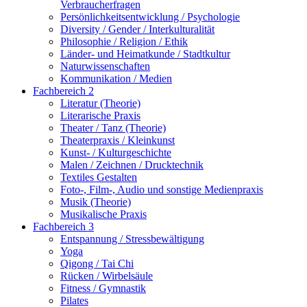
Verbraucherfragen
Persönlichkeitsentwicklung / Psychologie
Diversity / Gender / Interkulturalität
Philosophie / Religion / Ethik
Länder- und Heimatkunde / Stadtkultur
Naturwissenschaften
Kommunikation / Medien
Fachbereich 2
Literatur (Theorie)
Literarische Praxis
Theater / Tanz (Theorie)
Theaterpraxis / Kleinkunst
Kunst- / Kulturgeschichte
Malen / Zeichnen / Drucktechnik
Textiles Gestalten
Foto-, Film-, Audio und sonstige Medienpraxis
Musik (Theorie)
Musikalische Praxis
Fachbereich 3
Entspannung / Stressbewältigung
Yoga
Qigong / Tai Chi
Rücken / Wirbelsäule
Fitness / Gymnastik
Pilates