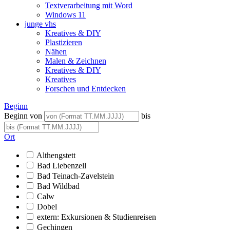
Textverarbeitung mit Word
Windows 11
junge vhs
Kreatives & DIY
Plastizieren
Nähen
Malen & Zeichnen
Kreatives & DIY
Kreatives
Forschen und Entdecken
Beginn
Beginn von
bis
Ort
Althengstett
Bad Liebenzell
Bad Teinach-Zavelstein
Bad Wildbad
Calw
Dobel
extern: Exkursionen & Studienreisen
Gechingen