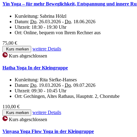
Yin Yoga – für mehr Beweglichkeit, Entspannung und innere R
Kursleitung:
Sabrina Hölzl
Datum:
Do.
26.03.2026 -
Do.
18.06.2026
Uhrzeit:
18:30 - 19:30 Uhr
Ort:
Online, bequem von Ihrem Rechner aus
75,00 €
weitere Details
Kurs merken
Kurs abgeschlossen
Hatha Yoga In der Kleingruppe
Kursleitung:
Rita Siefke-Hanses
Datum:
Do.
19.03.2026 -
Do.
09.07.2026
Uhrzeit:
09:30 - 10:45 Uhr
Ort:
Gechingen, Altes Rathaus, Hauptstr. 2, Chorstube
110,00 €
weitere Details
Kurs merken
Kurs abgeschlossen
Vinyasa Yoga Flow Yoga in der Kleingruppe