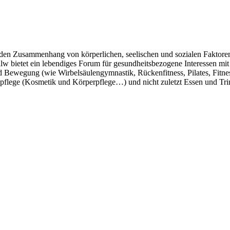
 den Zusammenhang von körperlichen, seelischen und sozialen Faktoren 
alw bietet ein lebendiges Forum für gesundheitsbezogene Interessen 
 Bewegung (wie Wirbelsäulengymnastik, Rückenfitness, Pilates, Fitn
lege (Kosmetik und Körperpflege…) und nicht zuletzt Essen und Trinke