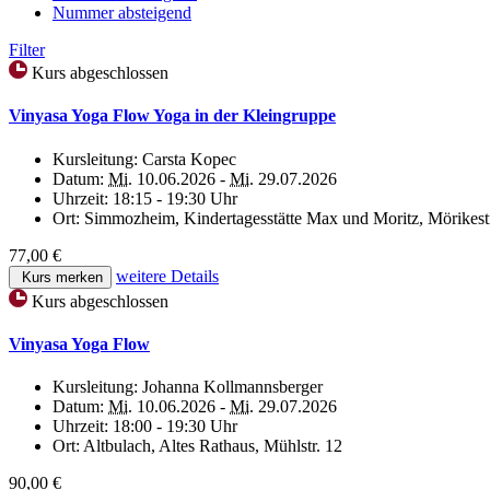
Nummer absteigend
Filter
Kurs abgeschlossen
Vinyasa Yoga Flow Yoga in der Kleingruppe
Kursleitung:
Carsta Kopec
Datum:
Mi.
10.06.2026 -
Mi.
29.07.2026
Uhrzeit:
18:15 - 19:30 Uhr
Ort:
Simmozheim, Kindertagesstätte Max und Moritz, Mörikestr
77,00 €
weitere Details
Kurs merken
Kurs abgeschlossen
Vinyasa Yoga Flow
Kursleitung:
Johanna Kollmannsberger
Datum:
Mi.
10.06.2026 -
Mi.
29.07.2026
Uhrzeit:
18:00 - 19:30 Uhr
Ort:
Altbulach, Altes Rathaus, Mühlstr. 12
90,00 €