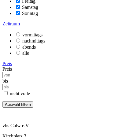
Freitag
Samstag
Sonntag
Zeitraum
vormittags
nachmittags
abends
alle
Preis
Preis
bis
nicht volle
vhs Calw e.V.
Kirchplatz 3