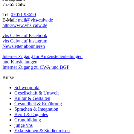
75365 Calw
Tel:
07051 93650
E-Mail:
mail@vhs-calw.de
http://www.vhs-calw.de
vhs Calw auf Facebook
vhs Calw auf Instagram
Newsletter abonnieren
Interner Zugang für Außenstellenleitungen
und Kursleitungen
Interner Zugang zu CWA und BGF
Kurse
Schwerpunkt
Gesellschaft & Umwelt
Kultur & Gestalten
Gesundheit & Ernährung
Sprachen & Integration
Beruf & Digitales
Grundbildung
junge vhs
Exkursionen & Studienreisen