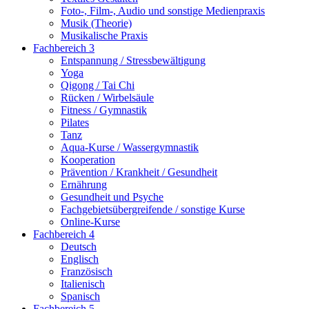
Foto-, Film-, Audio und sonstige Medienpraxis
Musik (Theorie)
Musikalische Praxis
Fachbereich 3
Entspannung / Stressbewältigung
Yoga
Qigong / Tai Chi
Rücken / Wirbelsäule
Fitness / Gymnastik
Pilates
Tanz
Aqua-Kurse / Wassergymnastik
Kooperation
Prävention / Krankheit / Gesundheit
Ernährung
Gesundheit und Psyche
Fachgebietsübergreifende / sonstige Kurse
Online-Kurse
Fachbereich 4
Deutsch
Englisch
Französisch
Italienisch
Spanisch
Fachbereich 5