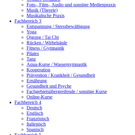
Foto-, Film-, Audio und sonstige Medienpraxis
Musik (Theorie)
Musikalische Praxis
Fachbereich 3
Entspannung / Stressbewältigung
Yoga
Qigong / Tai Chi
Rücken / Wirbelsäule
Fitness / Gymnastik
Pilates
Tanz
Aqua-Kurse / Wassergymnastik
Kooperation
Prävention / Krankheit / Gesundheit
Ernährung
Gesundheit und Psyche
Fachgebietsübergreifende / sonstige Kurse
Online-Kurse
Fachbereich 4
Deutsch
Englisch
Französisch
Italienisch
Spanisch
Fachbereich 5