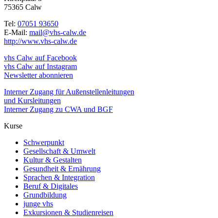
75365 Calw
Tel:
07051 93650
E-Mail:
mail@vhs-calw.de
http://www.vhs-calw.de
vhs Calw auf Facebook
vhs Calw auf Instagram
Newsletter abonnieren
Interner Zugang für Außenstellenleitungen
und Kursleitungen
Interner Zugang zu CWA und BGF
Kurse
Schwerpunkt
Gesellschaft & Umwelt
Kultur & Gestalten
Gesundheit & Ernährung
Sprachen & Integration
Beruf & Digitales
Grundbildung
junge vhs
Exkursionen & Studienreisen