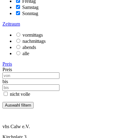
Freitag
Samstag
Sonntag
Zeitraum
vormittags
nachmittags
abends
alle
Preis
Preis
bis
nicht volle
vhs Calw e.V.
Kirchplatz 3