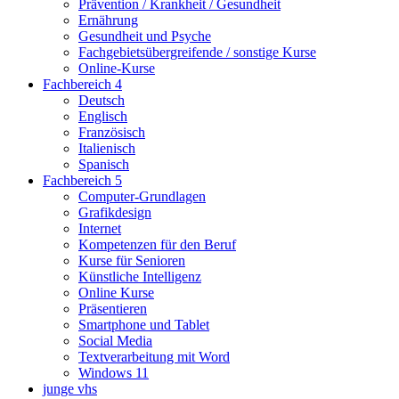
Prävention / Krankheit / Gesundheit
Ernährung
Gesundheit und Psyche
Fachgebietsübergreifende / sonstige Kurse
Online-Kurse
Fachbereich 4
Deutsch
Englisch
Französisch
Italienisch
Spanisch
Fachbereich 5
Computer-Grundlagen
Grafikdesign
Internet
Kompetenzen für den Beruf
Kurse für Senioren
Künstliche Intelligenz
Online Kurse
Präsentieren
Smartphone und Tablet
Social Media
Textverarbeitung mit Word
Windows 11
junge vhs