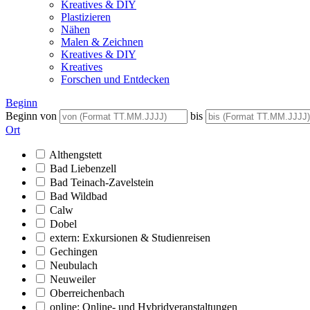
Kreatives & DIY
Plastizieren
Nähen
Malen & Zeichnen
Kreatives & DIY
Kreatives
Forschen und Entdecken
Beginn
Beginn von
bis
Ort
Althengstett
Bad Liebenzell
Bad Teinach-Zavelstein
Bad Wildbad
Calw
Dobel
extern: Exkursionen & Studienreisen
Gechingen
Neubulach
Neuweiler
Oberreichenbach
online: Online- und Hybridveranstaltungen