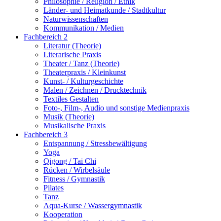
Philosophie / Religion / Ethik
Länder- und Heimatkunde / Stadtkultur
Naturwissenschaften
Kommunikation / Medien
Fachbereich 2
Literatur (Theorie)
Literarische Praxis
Theater / Tanz (Theorie)
Theaterpraxis / Kleinkunst
Kunst- / Kulturgeschichte
Malen / Zeichnen / Drucktechnik
Textiles Gestalten
Foto-, Film-, Audio und sonstige Medienpraxis
Musik (Theorie)
Musikalische Praxis
Fachbereich 3
Entspannung / Stressbewältigung
Yoga
Qigong / Tai Chi
Rücken / Wirbelsäule
Fitness / Gymnastik
Pilates
Tanz
Aqua-Kurse / Wassergymnastik
Kooperation