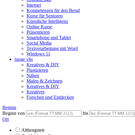
Internet
Kompetenzen für den Beruf
Kurse für Senioren
Künstliche Intelligenz
Online Kurse
Präsentieren
Smartphone und Tablet
Social Media
Textverarbeitung mit Word
Windows 11
junge vhs
Kreatives & DIY
Plastizieren
Nähen
Malen & Zeichnen
Kreatives & DIY
Kreatives
Forschen und Entdecken
Beginn
Beginn von
bis
Ort
Althengstett