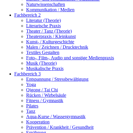
Naturwissenschaften
Kommunikation / Medien
Fachbereich 2
Literatur (Theorie)
Literarische Praxis
Theater / Tanz (Theorie)
Theaterpraxis / Kleinkunst
Kunst- / Kulturgeschichte
Malen / Zeichnen / Drucktechnik
Textiles Gestalten
Foto-, Film-, Audio und sonstige Medienpraxis
Musik (Theorie)
Musikalische Praxis
Fachbereich 3
Entspannung / Stressbewältigung
Yoga
Qigong / Tai Chi
Rücken / Wirbelsäule
Fitness / Gymnastik
Pilates
Tanz
Aqua-Kurse / Wassergymnastik
Kooperation
Prävention / Krankheit / Gesundheit
Ernährung