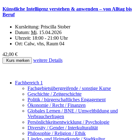
Künstliche Intelligenz verstehen & anwenden – von Alltag bis
Beruf
Kursleitung:
Priscilla Stober
Datum:
Mi.
15.04.2026
Uhrzeit:
18:00 - 21:00 Uhr
Ort:
Calw, vhs, Raum 04
42,00 €
weitere Details
Kurs merken
Fachbereich 1
Fachgebietsübergreifende / sonstige Kurse
Geschichte / Zeitgeschichte
Politik / bürgerschaftliches Engagement
Ökonomie / Recht / Finanzen
Globales Lernen / BNE / Umweltbildung und
Verbraucherfragen
Persönlichkeitsentwicklung / Psychologie
Diversity / Gender / Interkulturalität
Philosophie / Religion / Ethik
Länder- und Heimatkunde / Stadtkultur