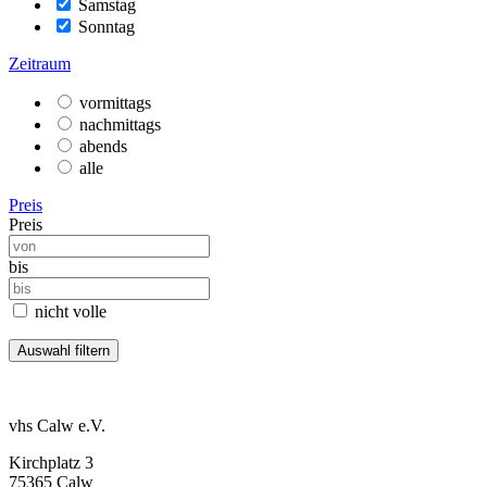
Samstag
Sonntag
Zeitraum
vormittags
nachmittags
abends
alle
Preis
Preis
bis
nicht volle
vhs Calw e.V.
Kirchplatz 3
75365 Calw