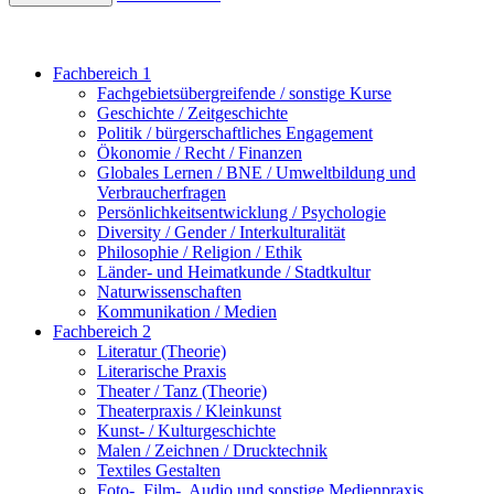
Fachbereich 1
Fachgebietsübergreifende / sonstige Kurse
Geschichte / Zeitgeschichte
Politik / bürgerschaftliches Engagement
Ökonomie / Recht / Finanzen
Globales Lernen / BNE / Umweltbildung und
Verbraucherfragen
Persönlichkeitsentwicklung / Psychologie
Diversity / Gender / Interkulturalität
Philosophie / Religion / Ethik
Länder- und Heimatkunde / Stadtkultur
Naturwissenschaften
Kommunikation / Medien
Fachbereich 2
Literatur (Theorie)
Literarische Praxis
Theater / Tanz (Theorie)
Theaterpraxis / Kleinkunst
Kunst- / Kulturgeschichte
Malen / Zeichnen / Drucktechnik
Textiles Gestalten
Foto-, Film-, Audio und sonstige Medienpraxis