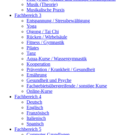
Musik (Theorie)
Musikalische Praxis
Fachbereich 3
Entspannung / Stressbewältigung
Yoga
Qigong / Tai Chi
Rücken / Wirbelsäule
Fitness / Gymnastik
Pilates
Tanz
Aqua-Kurse / Wassergymnastik
Kooperation
Prävention / Krankheit / Gesundheit
Ernährung
Gesundheit und Psyche
Fachgebietsübergreifende / sonstige Kurse
Online-Kurse
Fachbereich 4
Deutsch
Englisch
Französisch
Italienisch
Spanisch
Fachbereich 5
Computer-Grundlagen