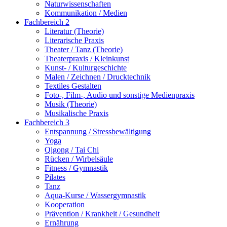
Naturwissenschaften
Kommunikation / Medien
Fachbereich 2
Literatur (Theorie)
Literarische Praxis
Theater / Tanz (Theorie)
Theaterpraxis / Kleinkunst
Kunst- / Kulturgeschichte
Malen / Zeichnen / Drucktechnik
Textiles Gestalten
Foto-, Film-, Audio und sonstige Medienpraxis
Musik (Theorie)
Musikalische Praxis
Fachbereich 3
Entspannung / Stressbewältigung
Yoga
Qigong / Tai Chi
Rücken / Wirbelsäule
Fitness / Gymnastik
Pilates
Tanz
Aqua-Kurse / Wassergymnastik
Kooperation
Prävention / Krankheit / Gesundheit
Ernährung