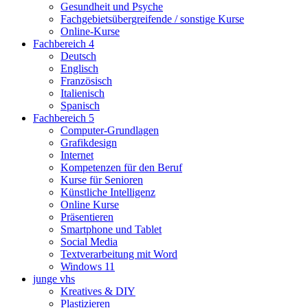
Gesundheit und Psyche
Fachgebietsübergreifende / sonstige Kurse
Online-Kurse
Fachbereich 4
Deutsch
Englisch
Französisch
Italienisch
Spanisch
Fachbereich 5
Computer-Grundlagen
Grafikdesign
Internet
Kompetenzen für den Beruf
Kurse für Senioren
Künstliche Intelligenz
Online Kurse
Präsentieren
Smartphone und Tablet
Social Media
Textverarbeitung mit Word
Windows 11
junge vhs
Kreatives & DIY
Plastizieren