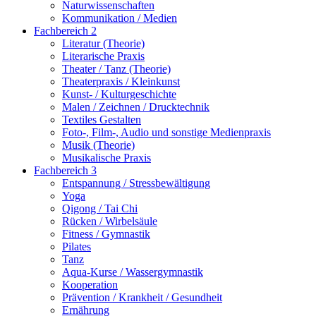
Naturwissenschaften
Kommunikation / Medien
Fachbereich 2
Literatur (Theorie)
Literarische Praxis
Theater / Tanz (Theorie)
Theaterpraxis / Kleinkunst
Kunst- / Kulturgeschichte
Malen / Zeichnen / Drucktechnik
Textiles Gestalten
Foto-, Film-, Audio und sonstige Medienpraxis
Musik (Theorie)
Musikalische Praxis
Fachbereich 3
Entspannung / Stressbewältigung
Yoga
Qigong / Tai Chi
Rücken / Wirbelsäule
Fitness / Gymnastik
Pilates
Tanz
Aqua-Kurse / Wassergymnastik
Kooperation
Prävention / Krankheit / Gesundheit
Ernährung