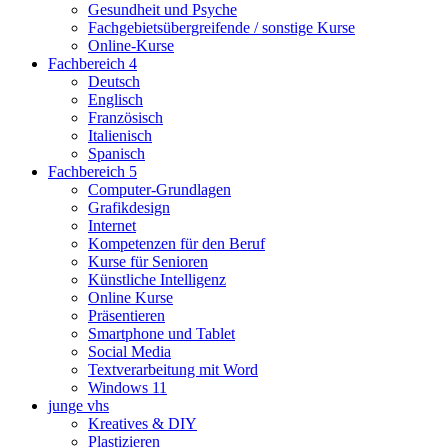
Gesundheit und Psyche
Fachgebietsübergreifende / sonstige Kurse
Online-Kurse
Fachbereich 4
Deutsch
Englisch
Französisch
Italienisch
Spanisch
Fachbereich 5
Computer-Grundlagen
Grafikdesign
Internet
Kompetenzen für den Beruf
Kurse für Senioren
Künstliche Intelligenz
Online Kurse
Präsentieren
Smartphone und Tablet
Social Media
Textverarbeitung mit Word
Windows 11
junge vhs
Kreatives & DIY
Plastizieren