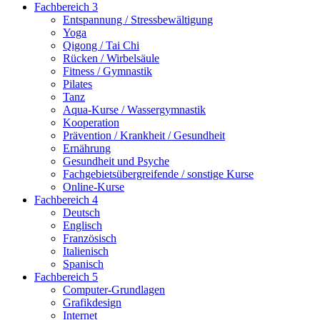
Fachbereich 3
Entspannung / Stressbewältigung
Yoga
Qigong / Tai Chi
Rücken / Wirbelsäule
Fitness / Gymnastik
Pilates
Tanz
Aqua-Kurse / Wassergymnastik
Kooperation
Prävention / Krankheit / Gesundheit
Ernährung
Gesundheit und Psyche
Fachgebietsübergreifende / sonstige Kurse
Online-Kurse
Fachbereich 4
Deutsch
Englisch
Französisch
Italienisch
Spanisch
Fachbereich 5
Computer-Grundlagen
Grafikdesign
Internet