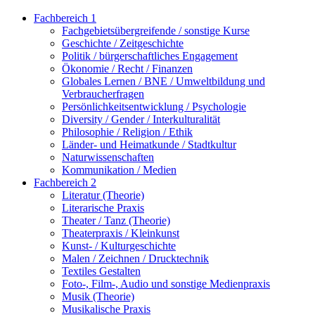
Fachbereich 1
Fachgebietsübergreifende / sonstige Kurse
Geschichte / Zeitgeschichte
Politik / bürgerschaftliches Engagement
Ökonomie / Recht / Finanzen
Globales Lernen / BNE / Umweltbildung und
Verbraucherfragen
Persönlichkeitsentwicklung / Psychologie
Diversity / Gender / Interkulturalität
Philosophie / Religion / Ethik
Länder- und Heimatkunde / Stadtkultur
Naturwissenschaften
Kommunikation / Medien
Fachbereich 2
Literatur (Theorie)
Literarische Praxis
Theater / Tanz (Theorie)
Theaterpraxis / Kleinkunst
Kunst- / Kulturgeschichte
Malen / Zeichnen / Drucktechnik
Textiles Gestalten
Foto-, Film-, Audio und sonstige Medienpraxis
Musik (Theorie)
Musikalische Praxis