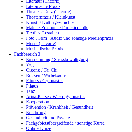
Literatur (Theorie)
Literarische Praxis
Theater / Tanz (Theorie)
Theaterpraxis / Kleinkunst
Kunst- / Kulturgeschichte
Malen / Zeichnen / Drucktechnik
Textiles Gestalten
Foto-, Film-, Audio und sonstige Medienpraxis
Musik (Theorie)
Musikalische Praxis
Fachbereich 3
Entspannung / Stressbewältigung
Yoga
Qigong / Tai Chi
Rücken / Wirbelsäule
Fitness / Gymnastik
Pilates
Tanz
Aqua-Kurse / Wassergymnastik
Kooperation
Prävention / Krankheit / Gesundheit
Ernährung
Gesundheit und Psyche
Fachgebietsübergreifende / sonstige Kurse
Online-Kurse