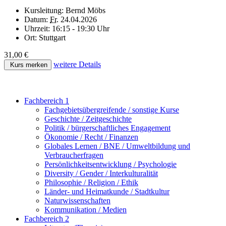
Kursleitung:
Bernd Möbs
Datum:
Fr.
24.04.2026
Uhrzeit:
16:15 - 19:30 Uhr
Ort:
Stuttgart
31,00 €
weitere Details
Kurs merken
Fachbereich 1
Fachgebietsübergreifende / sonstige Kurse
Geschichte / Zeitgeschichte
Politik / bürgerschaftliches Engagement
Ökonomie / Recht / Finanzen
Globales Lernen / BNE / Umweltbildung und
Verbraucherfragen
Persönlichkeitsentwicklung / Psychologie
Diversity / Gender / Interkulturalität
Philosophie / Religion / Ethik
Länder- und Heimatkunde / Stadtkultur
Naturwissenschaften
Kommunikation / Medien
Fachbereich 2