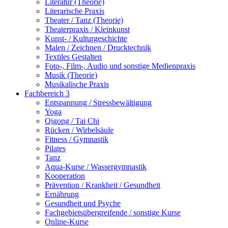
Literatur (Theorie)
Literarische Praxis
Theater / Tanz (Theorie)
Theaterpraxis / Kleinkunst
Kunst- / Kulturgeschichte
Malen / Zeichnen / Drucktechnik
Textiles Gestalten
Foto-, Film-, Audio und sonstige Medienpraxis
Musik (Theorie)
Musikalische Praxis
Fachbereich 3
Entspannung / Stressbewältigung
Yoga
Qigong / Tai Chi
Rücken / Wirbelsäule
Fitness / Gymnastik
Pilates
Tanz
Aqua-Kurse / Wassergymnastik
Kooperation
Prävention / Krankheit / Gesundheit
Ernährung
Gesundheit und Psyche
Fachgebietsübergreifende / sonstige Kurse
Online-Kurse