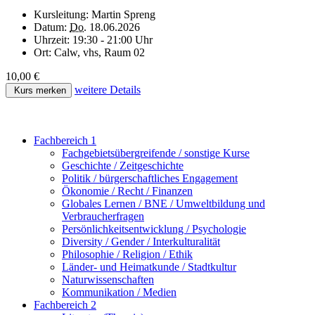
Kursleitung:
Martin Spreng
Datum:
Do.
18.06.2026
Uhrzeit:
19:30 - 21:00 Uhr
Ort:
Calw, vhs, Raum 02
10,00 €
weitere Details
Kurs merken
Fachbereich 1
Fachgebietsübergreifende / sonstige Kurse
Geschichte / Zeitgeschichte
Politik / bürgerschaftliches Engagement
Ökonomie / Recht / Finanzen
Globales Lernen / BNE / Umweltbildung und
Verbraucherfragen
Persönlichkeitsentwicklung / Psychologie
Diversity / Gender / Interkulturalität
Philosophie / Religion / Ethik
Länder- und Heimatkunde / Stadtkultur
Naturwissenschaften
Kommunikation / Medien
Fachbereich 2