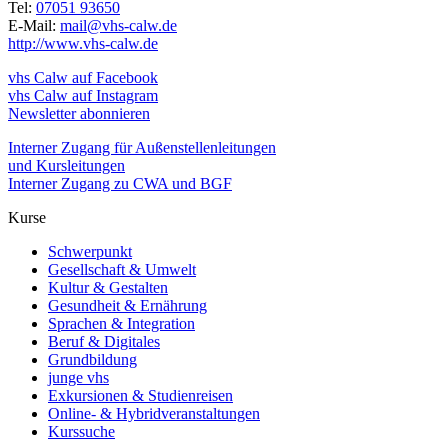
Tel:
07051 93650
E-Mail:
mail@vhs-calw.de
http://www.vhs-calw.de
vhs Calw auf Facebook
vhs Calw auf Instagram
Newsletter abonnieren
Interner Zugang für Außenstellenleitungen
und Kursleitungen
Interner Zugang zu CWA und BGF
Kurse
Schwerpunkt
Gesellschaft & Umwelt
Kultur & Gestalten
Gesundheit & Ernährung
Sprachen & Integration
Beruf & Digitales
Grundbildung
junge vhs
Exkursionen & Studienreisen
Online- & Hybridveranstaltungen
Kurssuche