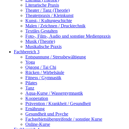
Literarische Praxis
Theater / Tanz (Theorie)
Theaterpraxis / Kleinkunst
Kunst- / Kulturgeschichte
Malen / Zeichnen / Drucktechnik
Textiles Gestalten
Foto-, Film-, Audio und sonstige Medienpraxis
Musik (Theorie)
Musikalische Praxis
Fachbereich 3
Entspannung / Stressbewältigung
Yoga
Qigong / Tai Chi
Rücken / Wirbelsäule
Fitness / Gymnastik
Pilates
Tanz
Aqua-Kurse / Wassergymnastik
Kooperation
Prävention / Krankheit / Gesundheit
Ernährung
Gesundheit und Psyche
Fachgebietsübergreifende / sonstige Kurse
Online-Kurse