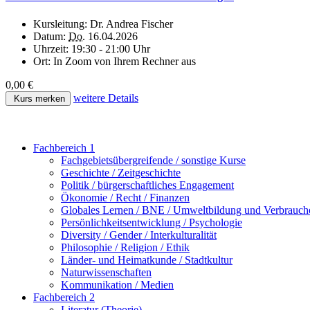
Kursleitung:
Dr. Andrea Fischer
Datum:
Do.
16.04.2026
Uhrzeit:
19:30 - 21:00 Uhr
Ort:
In Zoom von Ihrem Rechner aus
0,00 €
weitere Details
Kurs merken
Fachbereich 1
Fachgebietsübergreifende / sonstige Kurse
Geschichte / Zeitgeschichte
Politik / bürgerschaftliches Engagement
Ökonomie / Recht / Finanzen
Globales Lernen / BNE / Umweltbildung und Verbrauch
Persönlichkeitsentwicklung / Psychologie
Diversity / Gender / Interkulturalität
Philosophie / Religion / Ethik
Länder- und Heimatkunde / Stadtkultur
Naturwissenschaften
Kommunikation / Medien
Fachbereich 2
Literatur (Theorie)