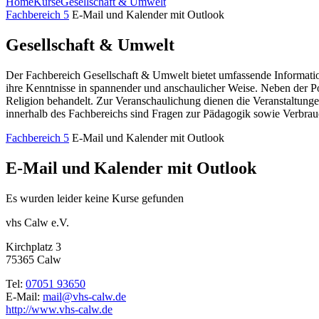
Home
Kurse
Gesellschaft & Umwelt
Fachbereich 5
E-Mail und Kalender mit Outlook
Gesellschaft & Umwelt
Der Fachbereich Gesellschaft & Umwelt bietet umfassende Information
ihre Kenntnisse in spannender und anschaulicher Weise. Neben der P
Religion behandelt. Zur Veranschaulichung dienen die Veranstaltunge
innerhalb des Fachbereichs sind Fragen zur Pädagogik sowie Verbrau
Fachbereich 5
E-Mail und Kalender mit Outlook
E-Mail und Kalender mit Outlook
Es wurden leider keine Kurse gefunden
vhs Calw e.V.
Kirchplatz 3
75365 Calw
Tel:
07051 93650
E-Mail:
mail@vhs-calw.de
http://www.vhs-calw.de