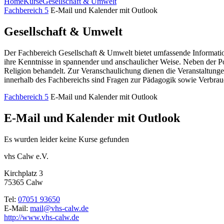
Home
Kurse
Gesellschaft & Umwelt
Fachbereich 5
E-Mail und Kalender mit Outlook
Gesellschaft & Umwelt
Der Fachbereich Gesellschaft & Umwelt bietet umfassende Information
ihre Kenntnisse in spannender und anschaulicher Weise. Neben der P
Religion behandelt. Zur Veranschaulichung dienen die Veranstaltunge
innerhalb des Fachbereichs sind Fragen zur Pädagogik sowie Verbrau
Fachbereich 5
E-Mail und Kalender mit Outlook
E-Mail und Kalender mit Outlook
Es wurden leider keine Kurse gefunden
vhs Calw e.V.
Kirchplatz 3
75365 Calw
Tel:
07051 93650
E-Mail:
mail@vhs-calw.de
http://www.vhs-calw.de