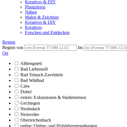
Kreatives & DIY
Plastizieren
Nähen
Malen & Zeichnen
Kreatives & DIY
Kreatives
Forschen und Entdecken
Beginn
Beginn von
bis
Ort
Althengstett
Bad Liebenzell
Bad Teinach-Zavelstein
Bad Wildbad
Calw
Dobel
extern: Exkursionen & Studienreisen
Gechingen
Neubulach
Neuweiler
Oberreichenbach
online: Online- und Hybridveranstaltungen