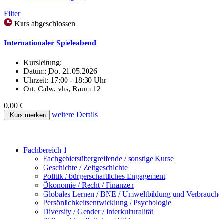
Filter
Kurs abgeschlossen
Internationaler Spieleabend
Kursleitung:
Datum:
Do.
21.05.2026
Uhrzeit:
17:00 - 18:30 Uhr
Ort:
Calw, vhs, Raum 12
0,00 €
weitere Details
Kurs merken
Fachbereich 1
Fachgebietsübergreifende / sonstige Kurse
Geschichte / Zeitgeschichte
Politik / bürgerschaftliches Engagement
Ökonomie / Recht / Finanzen
Globales Lernen / BNE / Umweltbildung und Verbrauch
Persönlichkeitsentwicklung / Psychologie
Diversity / Gender / Interkulturalität