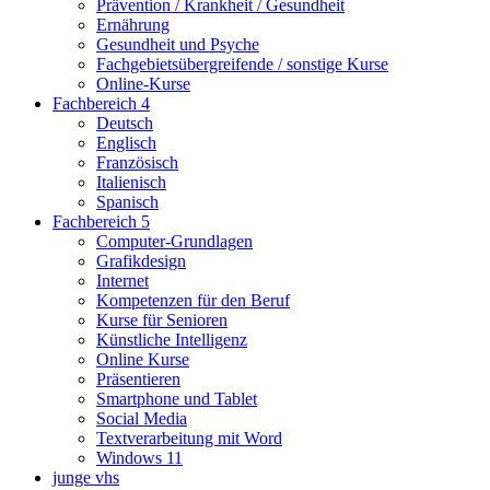
Prävention / Krankheit / Gesundheit
Ernährung
Gesundheit und Psyche
Fachgebietsübergreifende / sonstige Kurse
Online-Kurse
Fachbereich 4
Deutsch
Englisch
Französisch
Italienisch
Spanisch
Fachbereich 5
Computer-Grundlagen
Grafikdesign
Internet
Kompetenzen für den Beruf
Kurse für Senioren
Künstliche Intelligenz
Online Kurse
Präsentieren
Smartphone und Tablet
Social Media
Textverarbeitung mit Word
Windows 11
junge vhs