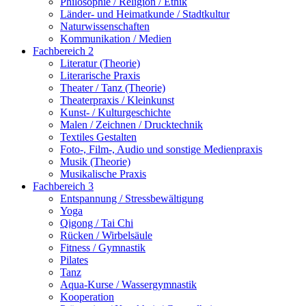
Philosophie / Religion / Ethik
Länder- und Heimatkunde / Stadtkultur
Naturwissenschaften
Kommunikation / Medien
Fachbereich 2
Literatur (Theorie)
Literarische Praxis
Theater / Tanz (Theorie)
Theaterpraxis / Kleinkunst
Kunst- / Kulturgeschichte
Malen / Zeichnen / Drucktechnik
Textiles Gestalten
Foto-, Film-, Audio und sonstige Medienpraxis
Musik (Theorie)
Musikalische Praxis
Fachbereich 3
Entspannung / Stressbewältigung
Yoga
Qigong / Tai Chi
Rücken / Wirbelsäule
Fitness / Gymnastik
Pilates
Tanz
Aqua-Kurse / Wassergymnastik
Kooperation