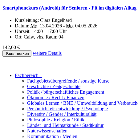
Smartphonekurs (Android) für Senioren - Fit im digitalen Alltag
Kursleitung:
Clara Engelhard
Datum:
Mo.
13.04.2026 -
Mo.
04.05.2026
Uhrzeit:
14:00 - 17:00 Uhr
Ort:
Calw, vhs, Raum 04
142,00 €
weitere Details
Kurs merken
Fachbereich 1
Fachgebietsübergreifende / sonstige Kurse
Geschichte / Zeitgeschichte
Politik / bürgerschaftliches Engagement
Ökonomie / Recht / Finanzen
Globales Lernen / BNE / Umweltbildung und Verbrauch
Persönlichkeitsentwicklung / Psychologie
Diversity / Gender / Interkulturalität
Philosophie / Religion / Ethik
Länder- und Heimatkunde / Stadtkultur
Naturwissenschaften
Kommunikation / Medien