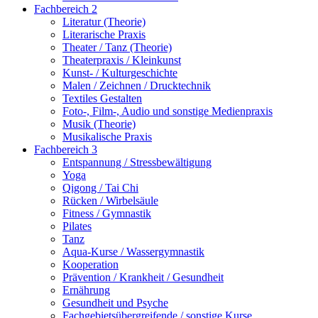
Fachbereich 2
Literatur (Theorie)
Literarische Praxis
Theater / Tanz (Theorie)
Theaterpraxis / Kleinkunst
Kunst- / Kulturgeschichte
Malen / Zeichnen / Drucktechnik
Textiles Gestalten
Foto-, Film-, Audio und sonstige Medienpraxis
Musik (Theorie)
Musikalische Praxis
Fachbereich 3
Entspannung / Stressbewältigung
Yoga
Qigong / Tai Chi
Rücken / Wirbelsäule
Fitness / Gymnastik
Pilates
Tanz
Aqua-Kurse / Wassergymnastik
Kooperation
Prävention / Krankheit / Gesundheit
Ernährung
Gesundheit und Psyche
Fachgebietsübergreifende / sonstige Kurse