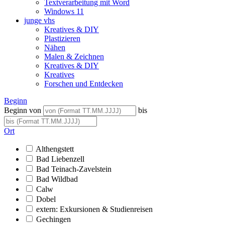
Textverarbeitung mit Word
Windows 11
junge vhs
Kreatives & DIY
Plastizieren
Nähen
Malen & Zeichnen
Kreatives & DIY
Kreatives
Forschen und Entdecken
Beginn
Beginn von
bis
Ort
Althengstett
Bad Liebenzell
Bad Teinach-Zavelstein
Bad Wildbad
Calw
Dobel
extern: Exkursionen & Studienreisen
Gechingen