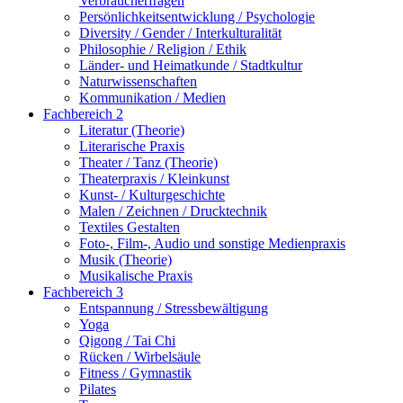
Verbraucherfragen
Persönlichkeitsentwicklung / Psychologie
Diversity / Gender / Interkulturalität
Philosophie / Religion / Ethik
Länder- und Heimatkunde / Stadtkultur
Naturwissenschaften
Kommunikation / Medien
Fachbereich 2
Literatur (Theorie)
Literarische Praxis
Theater / Tanz (Theorie)
Theaterpraxis / Kleinkunst
Kunst- / Kulturgeschichte
Malen / Zeichnen / Drucktechnik
Textiles Gestalten
Foto-, Film-, Audio und sonstige Medienpraxis
Musik (Theorie)
Musikalische Praxis
Fachbereich 3
Entspannung / Stressbewältigung
Yoga
Qigong / Tai Chi
Rücken / Wirbelsäule
Fitness / Gymnastik
Pilates