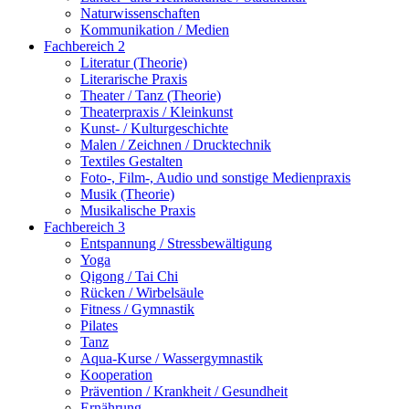
Naturwissenschaften
Kommunikation / Medien
Fachbereich 2
Literatur (Theorie)
Literarische Praxis
Theater / Tanz (Theorie)
Theaterpraxis / Kleinkunst
Kunst- / Kulturgeschichte
Malen / Zeichnen / Drucktechnik
Textiles Gestalten
Foto-, Film-, Audio und sonstige Medienpraxis
Musik (Theorie)
Musikalische Praxis
Fachbereich 3
Entspannung / Stressbewältigung
Yoga
Qigong / Tai Chi
Rücken / Wirbelsäule
Fitness / Gymnastik
Pilates
Tanz
Aqua-Kurse / Wassergymnastik
Kooperation
Prävention / Krankheit / Gesundheit
Ernährung