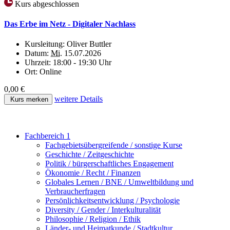
Kurs abgeschlossen
Das Erbe im Netz - Digitaler Nachlass
Kursleitung:
Oliver Buttler
Datum:
Mi.
15.07.2026
Uhrzeit:
18:00 - 19:30 Uhr
Ort:
Online
0,00 €
weitere Details
Kurs merken
Fachbereich 1
Fachgebietsübergreifende / sonstige Kurse
Geschichte / Zeitgeschichte
Politik / bürgerschaftliches Engagement
Ökonomie / Recht / Finanzen
Globales Lernen / BNE / Umweltbildung und
Verbraucherfragen
Persönlichkeitsentwicklung / Psychologie
Diversity / Gender / Interkulturalität
Philosophie / Religion / Ethik
Länder- und Heimatkunde / Stadtkultur