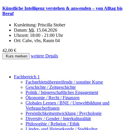
Künstliche Intelligenz verstehen & anwenden – von Alltag bis
Beruf
Kursleitung:
Priscilla Stober
Datum:
Mi.
15.04.2026
Uhrzeit:
18:00 - 21:00 Uhr
Ort:
Calw, vhs, Raum 04
42,00 €
weitere Details
Kurs merken
Fachbereich 1
Fachgebietsübergreifende / sonstige Kurse
Geschichte / Zeitgeschichte
Politik / bürgerschaftliches Engagement
Ökonomie / Recht / Finanzen
Globales Lernen / BNE / Umweltbildung und
Verbraucherfragen
Persönlichkeitsentwicklung / Psychologie
Diversity / Gender / Interkulturalität
Philosophie / Religion / Ethik
Länder- und Heimatkunde / Stadtkultur