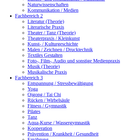
Naturwissenschaften
Kommunikation / Medien
Fachbereich 2
Literatur (Theorie)
Literarische Praxis
Theater / Tanz (Theorie)
Theaterpraxis / Kleinkunst
Kunst- / Kulturgeschichte
Malen / Zeichnen / Drucktechnik
Textiles Gestalten
Foto-, Film-, Audio und sonstige Medienpraxis
Musik (Theorie)
Musikalische Praxis
Fachbereich 3
Entspannung / Stressbewältigung
Yoga
Qigong / Tai Chi
Rücken / Wirbelsäule
Fitness / Gymnastik
Pilates
Tanz
Aqua-Kurse / Wassergymnastik
Kooperation
Prävention / Krankheit / Gesundheit
Ernährung