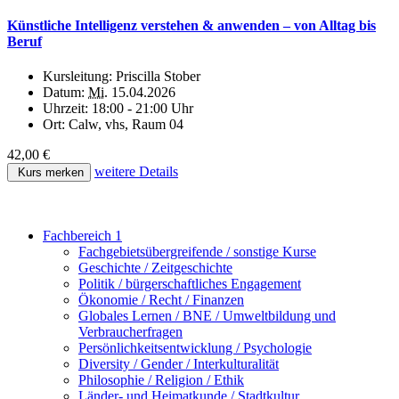
Künstliche Intelligenz verstehen & anwenden – von Alltag bis
Beruf
Kursleitung:
Priscilla Stober
Datum:
Mi.
15.04.2026
Uhrzeit:
18:00 - 21:00 Uhr
Ort:
Calw, vhs, Raum 04
42,00 €
weitere Details
Kurs merken
Fachbereich 1
Fachgebietsübergreifende / sonstige Kurse
Geschichte / Zeitgeschichte
Politik / bürgerschaftliches Engagement
Ökonomie / Recht / Finanzen
Globales Lernen / BNE / Umweltbildung und
Verbraucherfragen
Persönlichkeitsentwicklung / Psychologie
Diversity / Gender / Interkulturalität
Philosophie / Religion / Ethik
Länder- und Heimatkunde / Stadtkultur