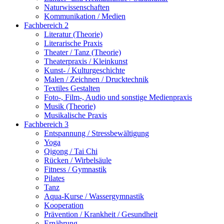
Naturwissenschaften
Kommunikation / Medien
Fachbereich 2
Literatur (Theorie)
Literarische Praxis
Theater / Tanz (Theorie)
Theaterpraxis / Kleinkunst
Kunst- / Kulturgeschichte
Malen / Zeichnen / Drucktechnik
Textiles Gestalten
Foto-, Film-, Audio und sonstige Medienpraxis
Musik (Theorie)
Musikalische Praxis
Fachbereich 3
Entspannung / Stressbewältigung
Yoga
Qigong / Tai Chi
Rücken / Wirbelsäule
Fitness / Gymnastik
Pilates
Tanz
Aqua-Kurse / Wassergymnastik
Kooperation
Prävention / Krankheit / Gesundheit
Ernährung