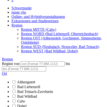
Schwerpunkt
junge vhs
Online- und Hybridveranstaltungen
Exkursionen und Studienreisen
Region
Region MITTE (Calw)
Region NORD (Bad Liebenzell, Oberreichenbach)
Region OST (Althengstett, Gechingen, Simmozheim,
Ostelsheim)
Region SÜD (Neubulach, Neuweiler, Bad Teinach)
Region WEST (Bad Wildbad, Dobel)
Beginn
Beginn von
bis
Ort
Althengstett
Bad Liebenzell
Bad Teinach-Zavelstein
Bad Wildbad
Calw
Dobel