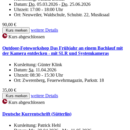
Datum:
Do.
05.03.2026 -
Do.
25.06.2026
Uhrzeit:
17:00 - 18:00 Uhr
Ort:
Neuweiler, Waldschule, Schulstr. 22, Musiksaal
90,00 €
weitere Details
Kurs merken
Kurs abgeschlossen
Outdoor-Fotoworkshop Das Frühjahr an einem Bachlauf mit
der Kamera entdecken - mit SLR und Systemkameras
Kursleitung:
Günter Klink
Datum:
Sa.
11.04.2026
Uhrzeit:
08:30 - 15:30 Uhr
Ort:
Zwerenberg, Feuerwehrmagazin, Parkstr. 18
35,00 €
weitere Details
Kurs merken
Kurs abgeschlossen
Deutsche Kurrentschrift (Sütterlin)
Kursleitung:
Patrick Hehl