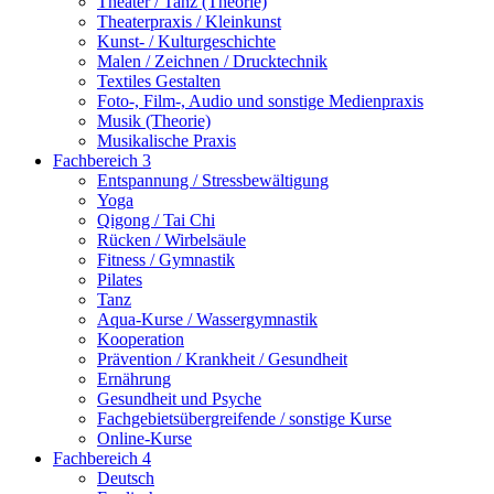
Theater / Tanz (Theorie)
Theaterpraxis / Kleinkunst
Kunst- / Kulturgeschichte
Malen / Zeichnen / Drucktechnik
Textiles Gestalten
Foto-, Film-, Audio und sonstige Medienpraxis
Musik (Theorie)
Musikalische Praxis
Fachbereich 3
Entspannung / Stressbewältigung
Yoga
Qigong / Tai Chi
Rücken / Wirbelsäule
Fitness / Gymnastik
Pilates
Tanz
Aqua-Kurse / Wassergymnastik
Kooperation
Prävention / Krankheit / Gesundheit
Ernährung
Gesundheit und Psyche
Fachgebietsübergreifende / sonstige Kurse
Online-Kurse
Fachbereich 4
Deutsch