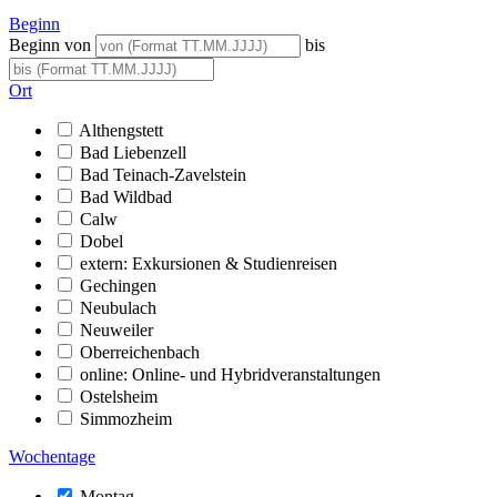
Beginn
Beginn von
bis
Ort
Althengstett
Bad Liebenzell
Bad Teinach-Zavelstein
Bad Wildbad
Calw
Dobel
extern: Exkursionen & Studienreisen
Gechingen
Neubulach
Neuweiler
Oberreichenbach
online: Online- und Hybridveranstaltungen
Ostelsheim
Simmozheim
Wochentage
Montag