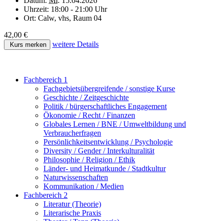
Datum:
Mi.
15.04.2026
Uhrzeit:
18:00 - 21:00 Uhr
Ort:
Calw, vhs, Raum 04
42,00 €
weitere Details
Kurs merken
Fachbereich 1
Fachgebietsübergreifende / sonstige Kurse
Geschichte / Zeitgeschichte
Politik / bürgerschaftliches Engagement
Ökonomie / Recht / Finanzen
Globales Lernen / BNE / Umweltbildung und
Verbraucherfragen
Persönlichkeitsentwicklung / Psychologie
Diversity / Gender / Interkulturalität
Philosophie / Religion / Ethik
Länder- und Heimatkunde / Stadtkultur
Naturwissenschaften
Kommunikation / Medien
Fachbereich 2
Literatur (Theorie)
Literarische Praxis